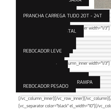
PLATAFORMA 12T
PLATAFORMA 20T
PLATAFORMA LANÇA
PRANCHA CARREGA TUDO 20T - 24T
PLATAFORMA 22T
[/vc_column_inner][vc_column_inner width=”1/3″]
CARROCERIA FLORESTAL
PLATAFORMA 4T
PLATAFORMA 15T
PLATAFORMA ATACK
PLATAFORMA LEVE
REBOCADOR LEVE
LANÇA PESADA
[/vc_column_inner][vc_column_inner width=”1/3″]
CARROCERIA GÁS
PLATAFORMA 8T
PLATAFORMA 18T
PLATAFORMA EXTRA LEVE
PLATAFORMA REMONTE RAMPA
REBOCADOR PESADO
[/vc_column_inner][/vc_row_inner][/vc_column][
[vc_separator color=”black” el_width=”10″][/vc_