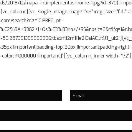
ads/2018/12/mapa-mtimplementos-home-1.jpg?id=370) !import
”][vc_column][vc_single_image image=”49″ img_size=”full” a
e.com/search?rlz=1C1PRFE_pt-
+3362+|+Os%C3%B3rio+/+RS&npsic=0&rflfq=1&rlha=0&rlla
.257391399999996;tbs:lrf:!2m1!1e2!3sIAE,lf:1,lf_ui:2″][vc
5px !important;padding-top: 30px !important;padding-right:
d-color: #000000 !important;}”][vc_column_inner width=”1/2