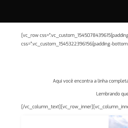
[vc_row css=”.vc_custom_1545078439615{padding-t
css=”.vc_custom_1545322396156{padding-bottom: 
Aqui você encontra a linha complet
Lembrando que 
[/vc_column_text][vc_row_inner][vc_column_inner