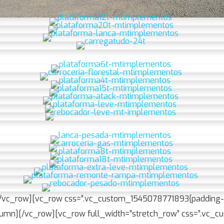
/vc_row][vc_row css=”.vc_custom_1545078771893{padding-b
column][/vc_row][vc_row full_width=”stretch_row” css=”.v