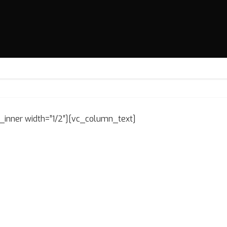
inner width=”1/2″][vc_column_text]
plementos Rodoviários é fabricante das mais resistentes, mo
res componentes, buscando sempre a maior qualidade e a satis