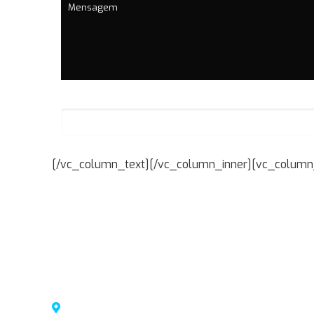
[/vc_column_text][/vc_column_inner][vc_column_
MT Implementos
Desde 1976 um sinônimo de de qualidade, a M.T. Im
mercado brasileiro, construidas a partir dos melho
Br 101 km96 – Nº 3362 | Osório / RS