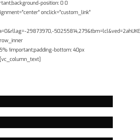
ant;background-position: 0 0
lignment=”center” onclick=”custom_link”
g=-29873970,-50255814,279&tbm=lcl&ved=2ahUKEwiKue_94q
_row_inner
 5% !important;padding-bottom: 40px
″][vc_column_text]