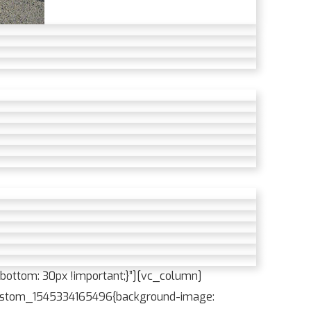
ottom: 30px !important;}”][vc_column]
c_custom_1545334165496{background-image: